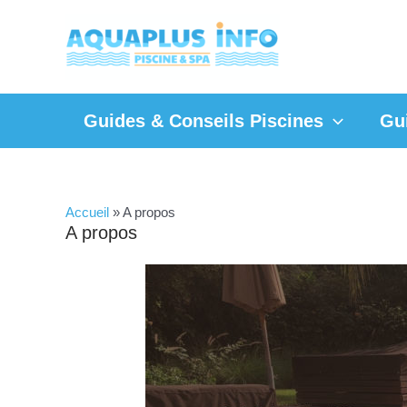
Aller
au
contenu
Guides & Conseils Piscines
Gu
Accueil
»
A propos
A propos