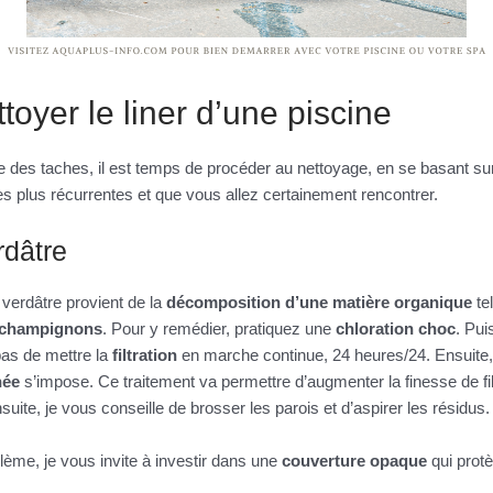
oyer le liner d’une piscine
ine des taches, il est temps de procéder au nettoyage, en se basant sur
les plus récurrentes et que vous allez certainement rencontrer.
rdâtre
 verdâtre provient de la
décomposition d’une matière organique
tel
e champignons
. Pour y remédier, pratiquez une
chloration choc
. Pui
 pas de mettre la
filtration
en marche continue, 24 heures/24. Ensuite
rnée
s’impose. Ce traitement va permettre d’augmenter la finesse de filt
uite, je vous conseille de brosser les parois et d’aspirer les résidus.
lème, je vous invite à investir dans une
couverture opaque
qui prot