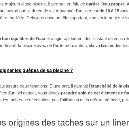
ts majeurs d’une piscine. Il permet, en fait, de
garder l’eau propre
. 
l faut savoir que la durée de vie moyenne d’un liner est
de 10 à 15 ans
d’être modifiée. Cela joue donc un rôle important, non seulement sur
l
n
bon équilibre de l’eau
et à agir rapidement dès l’instant où vous re
r de salir la piscine avec de l’huile bronzante. Cela va laisser des tr
igner les guêpes de sa piscine ?
ui assure deux fonctions. D’une part, il garantit l’
étanchéité de la pi
ofiter d’un bel aspect, vous devez
prendre soin de cet élément de fa
s les taches ne nécessitent pas l’utilisation de la même méthode, puis
es origines des taches sur un liner