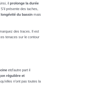
Ainsi, il
prolonge la durée
.
S’il présente des taches,
a longévité du bassin
mais
marquez des traces. Il est
aces tenaces sur le contour
scine
etd’autre part il
çon régulière et
qu’elles n’ont pas toutes la