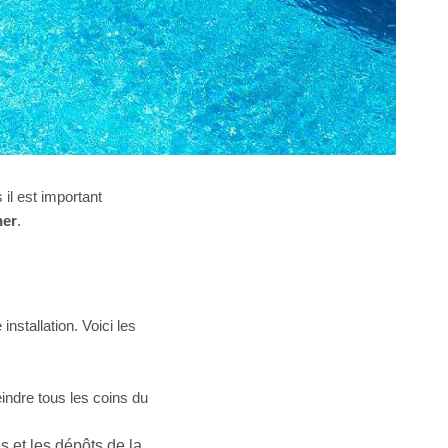
il est important
ner
.
installation. Voici les
eindre tous les coins du
s et les dépôts de la