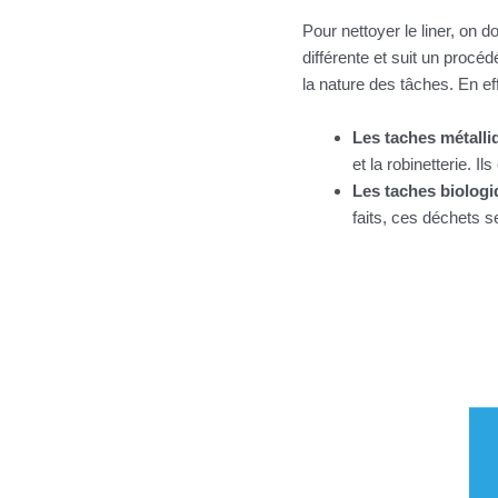
Pour nettoyer le liner, on d
différente et suit un procé
la nature des tâches. En ef
Les taches métall
et la robinetterie. 
Les taches biolog
faits, ces déchets s