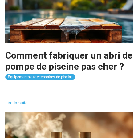
lors
du
premier
remplissage
d’un
spa
Comment fabriquer un abri de
pompe de piscine pas cher ?
Equipements et accessoires de piscine
…
Comment
Lire la suite
fabriquer
un
abri
de
pompe