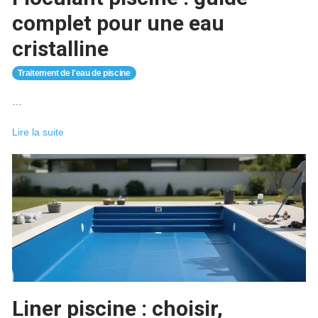
complet pour une eau
cristalline
Traitement de l'eau de piscine
…
Floculant
Lire la suite
piscine
:
guide
complet
pour
une
eau
cristalline
Liner piscine : choisir,