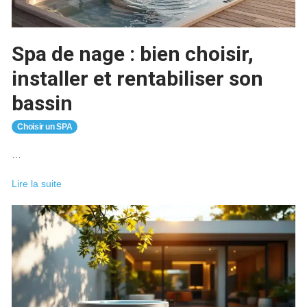
spa
rigide
?
Spa de nage : bien choisir,
installer et rentabiliser son
bassin
Choisir un SPA
…
Spa
Lire la suite
de
nage
:
bien
choisir,
installer
et
rentabiliser