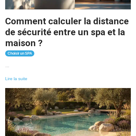
son
bassin
Comment calculer la distance
de sécurité entre un spa et la
maison ?
Choisir un SPA
…
Comment
Lire la suite
calculer
la
distance
de
sécurité
entre
un
spa
et