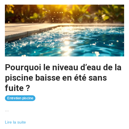
hiverner
un
spa
gonflable
pour
éviter
qu’il
ne
se
perce
?
Pourquoi le niveau d’eau de la
piscine baisse en été sans
fuite ?
Entretien piscine
…
Pourquoi
Lire la suite
le