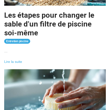
remédier
?
Les étapes pour changer le
sable d’un filtre de piscine
soi-même
Entretien piscine
…
Les
Lire la suite
étapes
pour
changer
le
sable
d’un
filtre
de
piscine