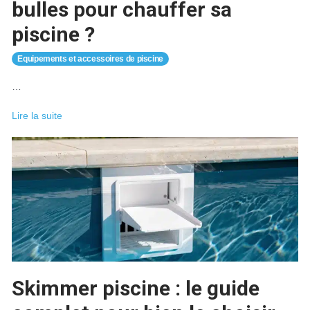
bulles pour chauffer sa
piscine ?
Equipements et accessoires de piscine
…
Comment
Lire la suite
utiliser
une
bâche
à
bulles
pour
chauffer
sa
piscine
?
Skimmer piscine : le guide