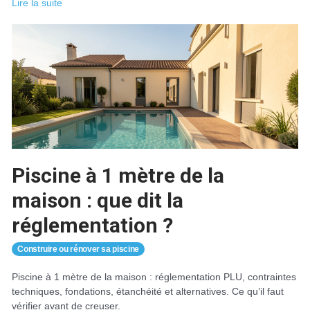
Robot
Lire la suite
piscine
sans
fil
:
guide
complet
et
comparatif
Piscine à 1 mètre de la
maison : que dit la
réglementation ?
Construire ou rénover sa piscine
Piscine à 1 mètre de la maison : réglementation PLU, contraintes
techniques, fondations, étanchéité et alternatives. Ce qu’il faut
vérifier avant de creuser.