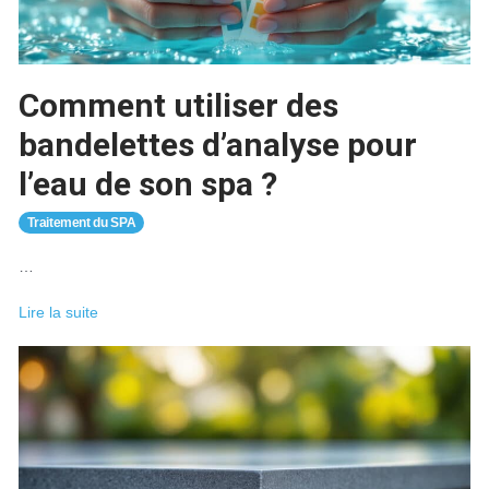
prévoir
Comment utiliser des
bandelettes d’analyse pour
l’eau de son spa ?
Traitement du SPA
…
Comment
Lire la suite
utiliser
des
bandelettes
d’analyse
pour
l’eau
de