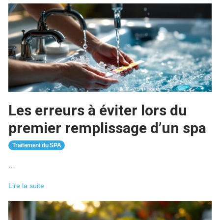
niveau
d’eau
de
la
piscine
baisse
en
été
sans
fuite
Les erreurs à éviter lors du
?
premier remplissage d’un spa
Traitement du SPA
…
Les
Lire la suite
erreurs
à
éviter