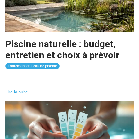
Piscine naturelle : budget,
entretien et choix à prévoir
Traitement de l'eau de piscine
…
Piscine
Lire la suite
naturelle
:
budget,
entretien
et
choix
à