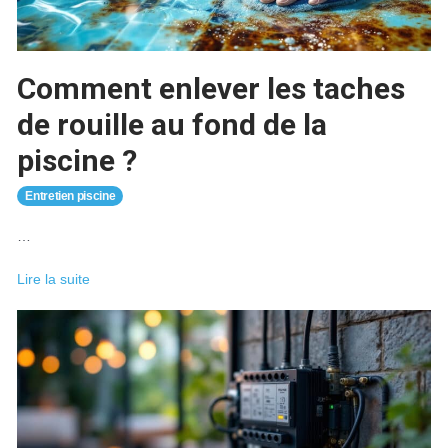
dans
un
spa
?
Comment enlever les taches
de rouille au fond de la
piscine ?
Entretien piscine
…
Comment
Lire la suite
enlever
les
taches
de
rouille
au
fond
de