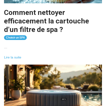
soi-
même
Comment nettoyer
efficacement la cartouche
d’un filtre de spa ?
Choisir un SPA
…
Comment
Lire la suite
nettoyer
efficacement
la
cartouche
d’un
filtre
de
spa
?