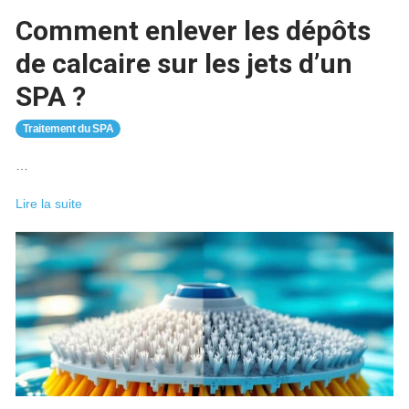
?
Comment enlever les dépôts
de calcaire sur les jets d’un
SPA ?
Traitement du SPA
…
Comment
Lire la suite
enlever
les
dépôts
de
calcaire
sur
les
jets
d’un
SPA