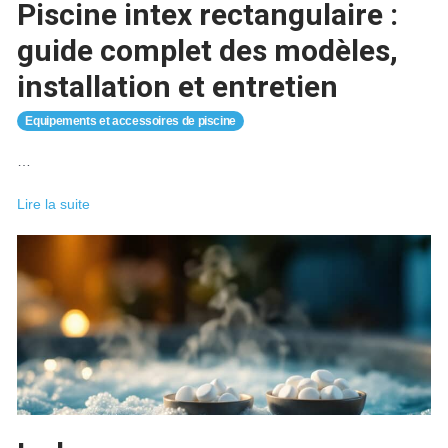
Piscine intex rectangulaire :
guide complet des modèles,
installation et entretien
Equipements et accessoires de piscine
…
Piscine
Lire la suite
intex
rectangulaire
:
guide
complet
des
modèles,
installation
et
entretien