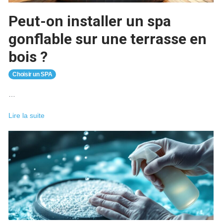
Peut-on installer un spa
gonflable sur une terrasse en
bois ?
Choisir un SPA
…
Peut-
Lire la suite
on
installer
un
spa
gonflable
sur
une
terrasse
en
bois