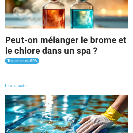
de
piscine
pas
cher
?
Peut-on mélanger le brome et
le chlore dans un spa ?
Traitement du SPA
…
Peut-
Lire la suite
on
mélanger
le
brome
et
le
chlore