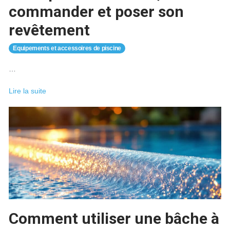
commander et poser son
revêtement
Equipements et accessoires de piscine
…
Liner
Lire la suite
piscine
:
choisir,
commander
et
poser
son
revêtement
Comment utiliser une bâche à