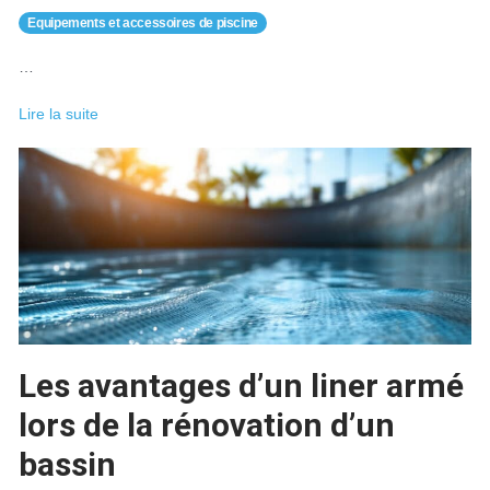
Equipements et accessoires de piscine
…
Robot
Lire la suite
piscine
sans
fil
:
comparatif,
avis
et
guide
d’achat
2026
Les avantages d’un liner armé
lors de la rénovation d’un
bassin