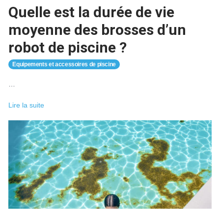
?
Quelle est la durée de vie
moyenne des brosses d’un
robot de piscine ?
Equipements et accessoires de piscine
…
Quelle
Lire la suite
est
la
durée
de
vie
moyenne
des
brosses
d’un
robot
de