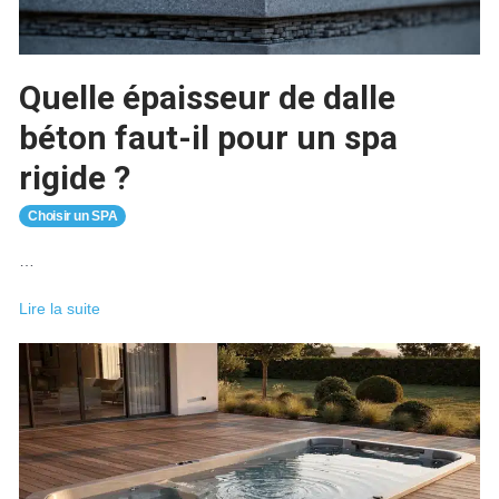
son
spa
?
Quelle épaisseur de dalle
béton faut-il pour un spa
rigide ?
Choisir un SPA
…
Quelle
Lire la suite
épaisseur
de
dalle
béton
faut-
il
pour
un