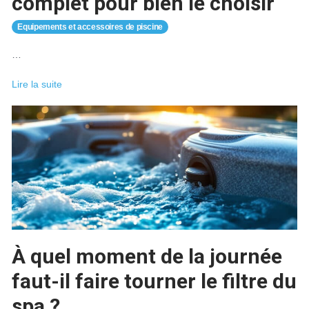
complet pour bien le choisir
Equipements et accessoires de piscine
…
Skimmer
Lire la suite
piscine
:
le
guide
complet
pour
bien
le
choisir
À quel moment de la journée
faut-il faire tourner le filtre du
spa ?