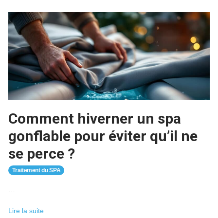
Comment hiverner un spa
gonflable pour éviter qu’il ne
se perce ?
Traitement du SPA
…
Comment
Lire la suite