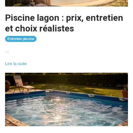
la
maison
Piscine lagon : prix, entretien
?
et choix réalistes
Entretien piscine
…
Piscine
Lire la suite
lagon
:
prix,
entretien
et
choix
réalistes