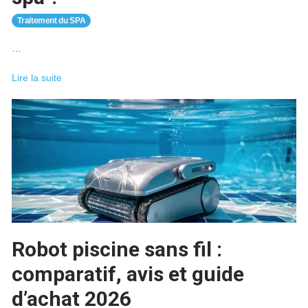
Traitement du SPA
…
À
Lire la suite
quel
moment
de
la
journée
faut-
il
faire
tourner
le
filtre
Robot piscine sans fil :
du
spa
comparatif, avis et guide
?
d’achat 2026