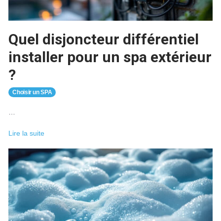
la
piscine
?
Quel disjoncteur différentiel
installer pour un spa extérieur
?
Choisir un SPA
…
Quel
Lire la suite
disjoncteur
différentiel
installer
pour
un
spa
extérieur
?