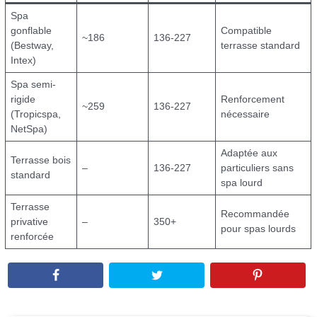
Spa
gonflable
Compatible
~186
136-227
(Bestway,
terrasse standard
Intex)
Spa semi-
rigide
Renforcement
~259
136-227
(Tropicspa,
nécessaire
NetSpa)
Adaptée aux
Terrasse bois
–
136-227
particuliers sans
standard
spa lourd
Terrasse
Recommandée
privative
–
350+
pour spas lourds
renforcée