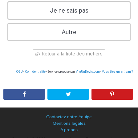
Je ne sais pas
Autre
Retour à la liste des métiers
CGU
-
Confidentialité
- Service proposé par
ViteUnDevis.com
-
Vous êtes un artisan ?
Contactez notre équipe
Mentions légales
A propos