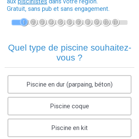
aux
piscinistes
dans votre région.
Gratuit, sans pub et sans engagement.
1
2
3
4
5
6
7
8
9
10
11
Quel type de piscine souhaitez-
vous ?
Piscine en dur (parpaing, béton)
Piscine coque
Piscine en kit