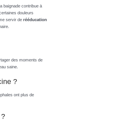
la baignade contribue à
certaines douleurs
me servir de
rééducation
aire.
partager des moments de
eau saine.
cine ?
phales ont plus de
 ?