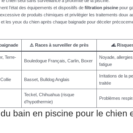
 le chien seul sans surveillance à proximité de la piscine.
ement l’état des équipements et dispositifs de
filtration piscine
pour gar
on excessive de produits chimiques et privilégier les traitements doux 
 et les yeux du chien après chaque baignade pour déceler précocement
 baignade
⚠️ Races à surveiller de près
🌊 Risques
r, Terre-
Noyade, allergies
Bouledogue Français, Carlin, Boxer
fatigue
Irritations de la 
Collie
Basset, Bulldog Anglais
traitée
Teckel, Chihuahua (risque
Problèmes respira
d’hypothermie)
 du bain en piscine pour le chien