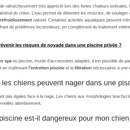
de rafraîchissement très apprécié lors des fortes chaleurs estivales, 
 général du chien. L’eau permet de détendre les muscles, de soulager 
refroidissement
naturel. Certaines activités aquatiques peuvent mê
frant de problèmes locomoteurs, en complément du traitement vétérin
venir les risques de noyade dans une piscine privée ?
ion spa
ou piscine, munie d’accessoires adaptés, il est possible de 
ut en maîtrisant
l’entretien piscine
et la
filtration
nécessaires à une 
 les chiens peuvent nager dans une pis
ont pas égales face à la nage. Les chiens aux morphologies brachycé
urveillés attentivement.
 piscine est-il dangereux pour mon chien