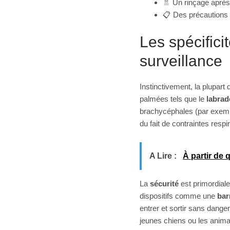
🚿 Un rinçage après 
📋 Des précautions
Les spécifici
surveillance
Instinctivement, la plupart
palmées tels que le
labrad
brachycéphales (par exem
du fait de contraintes respi
A Lire :
À partir de 
La
sécurité
est primordiale
dispositifs comme une
bar
entrer et sortir sans dange
jeunes chiens ou les anima