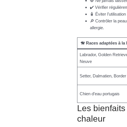
🛑 Ne jamais laisser
✔️ Vérifier régulièr
🧴 Éviter l’utilisati
🔎 Contrôler la peau
allergie.
🦮 Races adaptées à la
Labrador, Golden Retrieve
Neuve
Setter, Dalmatien, Border 
Chien d’eau portugais
Les bienfaits
chaleur