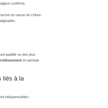
 nageur confirmé.
 nocive en raison du chlore.
baignades.
cani-paddle ou des jeux
froidissement
en période
liés à la
ont indispensables :