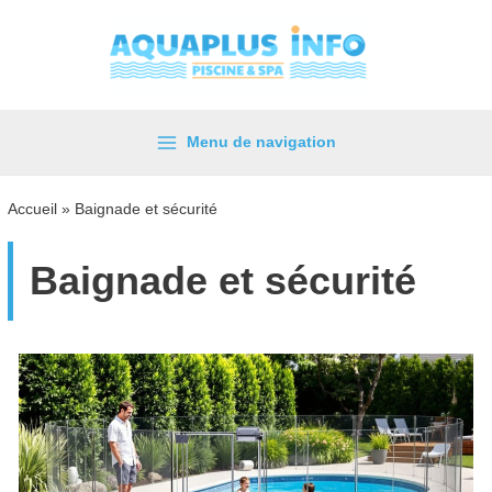
Aller
au
contenu
Menu de navigation
Main
Menu
Accueil
»
Baignade et sécurité
Baignade et sécurité