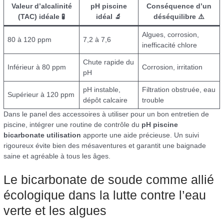
Valeur d’alcalinité
pH piscine
Conséquence d’un
(TAC) idéale 🧪
idéal 🔬
déséquilibre ⚠️
Algues, corrosion,
80 à 120 ppm
7,2 à 7,6
inefficacité chlore
Chute rapide du
Inférieur à 80 ppm
Corrosion, irritation
pH
pH instable,
Filtration obstruée, eau
Supérieur à 120 ppm
dépôt calcaire
trouble
Dans le panel des accessoires à utiliser pour un bon entretien de
piscine, intégrer une routine de contrôle du
pH piscine
bicarbonate utilisation
apporte une aide précieuse. Un suivi
rigoureux évite bien des mésaventures et garantit une baignade
saine et agréable à tous les âges.
Le bicarbonate de soude comme allié
écologique dans la lutte contre l’eau
verte et les algues