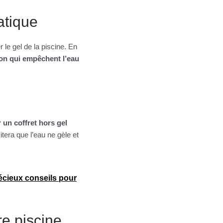
atique
r le gel de la piscine. En
ion qui empêchent l’eau
r un coffret hors gel
itera que l’eau ne gèle et
écieux conseils pour
re piscine