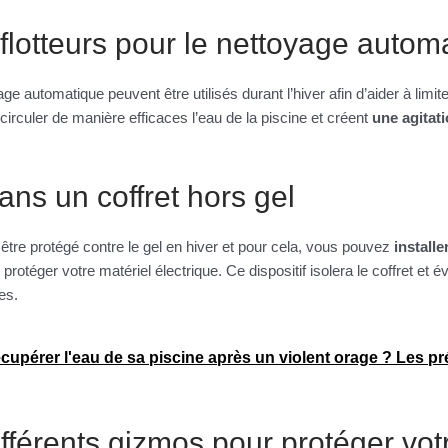
 flotteurs pour le nettoyage autom
age automatique peuvent être utilisés durant l’hiver afin d’aider à limite
t circuler de manière efficaces l’eau de la piscine et créent
une agitat
ans un coffret hors gel
t être protégé contre le gel en hiver et pour cela, vous pouvez
installe
otéger votre matériel électrique. Ce dispositif isolera le coffret et év
es.
upérer l'eau de sa piscine après un violent orage ? Les pr
différents gizmos pour protéger vot