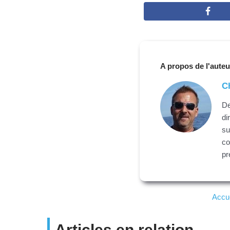
A propos de l'auteu
C
De
di
su
co
pr
Accue
Articles en relation