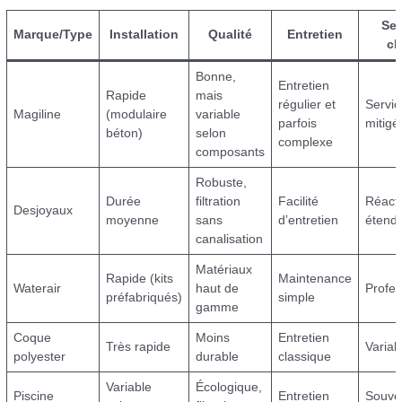
Ser
Marque/Type
Installation
Qualité
Entretien
cl
Bonne,
Entretien
Rapide
mais
régulier et
Servic
Magiline
(modulaire
variable
parfois
mitigé
béton)
selon
complexe
composants
Robuste,
Durée
filtration
Facilité
Réacti
Desjoyaux
moyenne
sans
d’entretien
étend
canalisation
Matériaux
Rapide (kits
Maintenance
Waterair
haut de
Profes
préfabriqués)
simple
gamme
Coque
Moins
Entretien
Très rapide
Variab
polyester
durable
classique
Variable
Écologique,
Piscine
Entretien
Souve