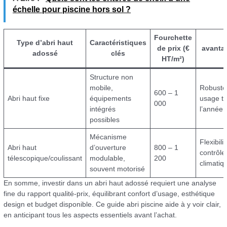
échelle pour piscine hors sol ?
Fourchette
Type d’abri haut
Caractéristiques
de prix (€
avanta
adossé
clés
HT/m²)
Structure non
mobile,
Robuste
600 – 1
Abri haut fixe
équipements
usage t
000
intégrés
l’année
possibles
Mécanisme
Flexibilit
Abri haut
d’ouverture
800 – 1
contrôle
télescopique/coulissant
modulable,
200
climatiq
souvent motorisé
En somme, investir dans un abri haut adossé requiert une analyse
fine du rapport qualité-prix, équilibrant confort d’usage, esthétique
design et budget disponible. Ce guide abri piscine aide à y voir clair,
en anticipant tous les aspects essentiels avant l’achat.