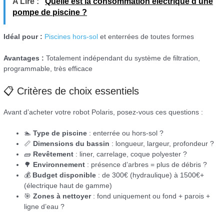
A Lire :
Quelle est la consommation électrique d'une
pompe de piscine ?
Idéal pour :
Piscines hors-sol
et enterrées de toutes formes
Avantages :
Totalement indépendant du système de filtration,
programmable, très efficace
📋 Critères de choix essentiels
Avant d’acheter votre robot Polaris, posez-vous ces questions :
🏊
Type de piscine
: enterrée ou hors-sol ?
📏
Dimensions du bassin
: longueur, largeur, profondeur ?
🧱
Revêtement
: liner, carrelage, coque polyester ?
🌳
Environnement
: présence d’arbres = plus de débris ?
💰
Budget disponible
: de 300€ (hydraulique) à 1500€+
(électrique haut de gamme)
🎯
Zones à nettoyer
: fond uniquement ou fond + parois +
ligne d’eau ?