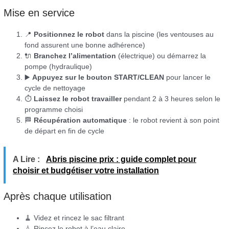
Mise en service
📍
Positionnez le robot
dans la piscine (les ventouses au
fond assurent une bonne adhérence)
🔌
Branchez l’alimentation
(électrique) ou démarrez la
pompe (hydraulique)
▶️
Appuyez sur le bouton START/CLEAN
pour lancer le
cycle de nettoyage
⏱️
Laissez le robot travailler
pendant 2 à 3 heures selon le
programme choisi
🏁
Récupération automatique
: le robot revient à son point
de départ en fin de cycle
A Lire :
Abris piscine prix : guide complet pour
choisir et budgétiser votre installation
Après chaque utilisation
🧹 Videz et rincez le sac filtrant
💧 Rincez le robot à l’eau claire