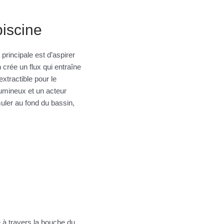
piscine
principale est d’aspirer
n crée un flux qui entraîne
xtractible pour le
olumineux et un acteur
uler au fond du bassin,
e à travers la bouche du