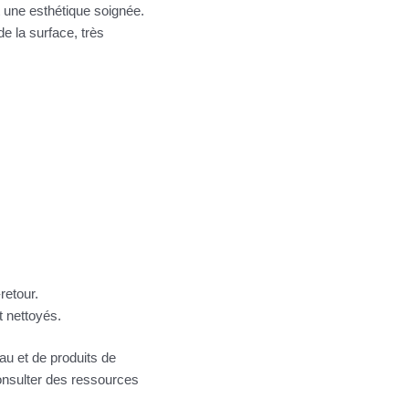
nt une esthétique soignée.
e la surface, très
retour.
t nettoyés.
u et de produits de
 consulter des ressources