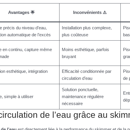
Avantages 🌟
Inconvénients ⚠️
e précis du niveau d’eau,
Installation plus complexe,
Pis
tion automatique de l’excès
plus coûteuse
bas
e en continu, capture même
Moins esthétique, parfois
Pis
gnade
bruyant
gra
ion esthétique, intégration
Efficacité conditionnée par
Pis
circulation d’eau
de 
Solution ponctuelle,
Ent
, simple à utiliser
maintenance régulière
dép
nécessaire
circulation de l’eau grâce au ski
 de l’eau
est directement liée à la performance du skimmer et de la