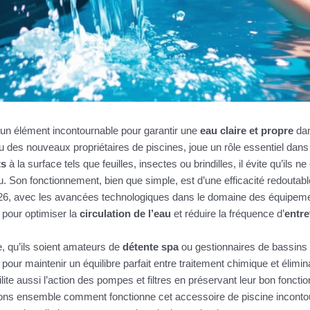
un élément incontournable pour garantir une
eau claire et propre
dan
 des nouveaux propriétaires de piscines, joue un rôle essentiel dans 
ts
à la surface tels que feuilles, insectes ou brindilles, il évite qu’ils n
au. Son fonctionnement, bien que simple, est d’une efficacité redoutabl
2026, avec les avancées technologiques dans le domaine des équipem
e pour optimiser la
circulation de l’eau
et réduire la fréquence d’
entre
e, qu’ils soient amateurs de
détente spa
ou gestionnaires de bassins 
our maintenir un équilibre parfait entre traitement chimique et élim
ite aussi l’action des pompes et filtres en préservant leur bon fonct
rons ensemble comment fonctionne cet accessoire de piscine inconto