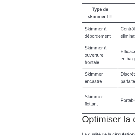
Type de
skimmer 🏊‍♂️
Skimmer à
Contrôl
débordement
élimina
Skimmer à
Efficac
ouverture
en bai
frontale
Skimmer
Discrét
encastré
parfaite
Skimmer
Portable
flottant
Optimiser la 
La qualité de la
circulation