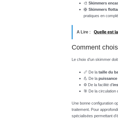
🎨
Skimmers encas
🛟
Skimmers flotta
pratiques en compl
A Lire :
Quelle est 
Comment choisi
Le choix d’un skimmer doit
📏 De la
taille du b
💪 De la
puissance
⚙️ De la facilité d’
ins
🎯 De la circulation
Une bonne configuration op
traitement. Pour approfondi
spécialisées permettant d’