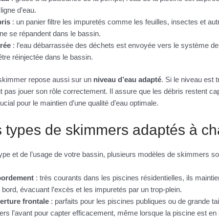
ligne d’eau.
ris
: un panier filtre les impuretés comme les feuilles, insectes et aut
ne se répandent dans le bassin.
trée
: l’eau débarrassée des déchets est envoyée vers le système de fi
être réinjectée dans le bassin.
 skimmer repose aussi sur un
niveau d’eau adapté
. Si le niveau est t
t pas jouer son rôle correctement. Il assure que les débris restent ca
rucial pour le maintien d’une qualité d’eau optimale.
ts types de skimmers adaptés à c
u type et de l’usage de votre bassin, plusieurs modèles de skimmers so
bordement
: très courants dans les piscines résidentielles, ils mainti
bord, évacuant l’excès et les impuretés par un trop-plein.
rture frontale
: parfaits pour les piscines publiques ou de grande tai
ers l’avant pour capter efficacement, même lorsque la piscine est en 