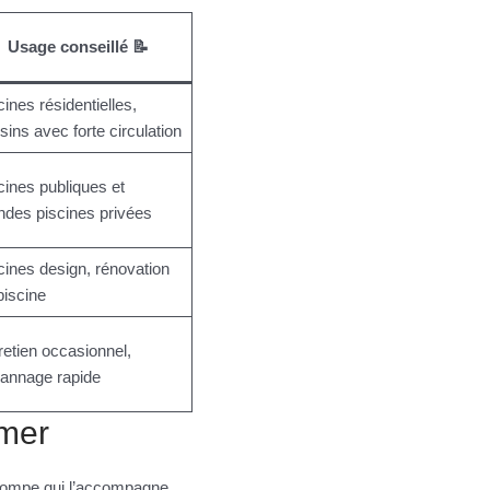
Usage conseillé 📝
cines résidentielles,
sins avec forte circulation
cines publiques et
ndes piscines privées
cines design, rénovation
piscine
retien occasionnel,
annage rapide
mmer
 pompe qui l’accompagne.